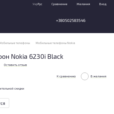
Сравнение
Укр
Рус
Желания
Вход
+380502583546
Мобильные телефоны
Мобильные телефоны Nokia
н Nokia 6230i Black
Оставить отзыв
К сравнению
В желания
ительной скидки
тся