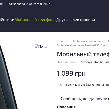
ия
Пользовательское соглашение
ойстики
Мобильный телефоны
Другая электроника
Главная
Мобильный телефоны
Мобильный телефон Nokia 6230i Black
Мобильный телефо
Нет в наличии
Артикул: 362669346
1 099 грн
Войти
для отображения накоп
%
Сообщить, когда появи
Описание