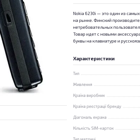
Nokia 6230i — это один из сам
на рынке. Финский производите
нетребовательных пользовател
Товар идет с новыми аксессуар
буквы на клавиатуре и русскоя
Характеристики
Тип
Живлення
Країна виробник
Країна реєстрації бренду
Діагональ екрана
Кількість SIM-карток
Тип матриці