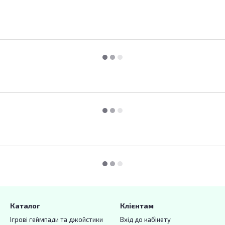
Каталог
Клієнтам
Ігрові геймпади та джойстики
Вхід до кабінету