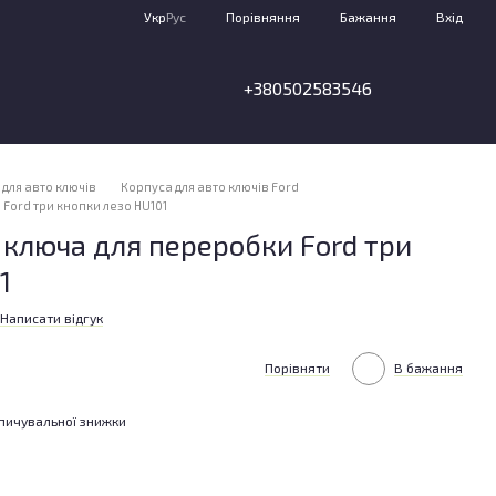
Порівняння
Укр
Рус
Бажання
Вхід
+380502583546
для авто ключів
Корпуса для авто ключів Ford
Ford три кнопки лезо HU101
ключа для переробки Ford три
1
Написати відгук
Порівняти
В бажання
пичувальної знижки