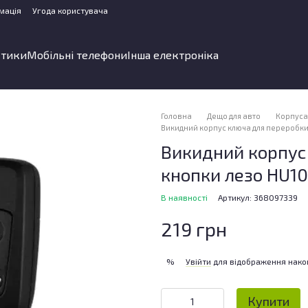
мація
Угода користувача
стики
Мобільні телефони
Інша електроніка
Головна
Дещо для авто
Корпуса 
Викидний корпус ключа для переробки 
Викидний корпус 
кнопки лезо HU10
В наявності
Артикул: 368097339
219 грн
Увійти
для відображення нако
%
Купити