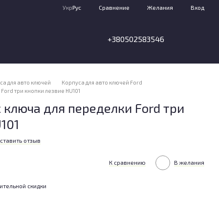
Сравнение
Укр
Рус
Желания
Вход
+380502583546
са для авто ключей
Корпуса для авто ключей Ford
Ford три кнопки лезвие HU101
 ключа для переделки Ford три
101
ставить отзыв
К сравнению
В желания
ительной скидки