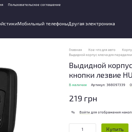
ия
Пользовательское соглашение
ойстики
Мобильный телефоны
Другая электроника
Главная
Кое-что для авто
Корпу
Выдидной корпус ключа для переделки 
Выдидной корпус
кнопки лезвие HU
В наличии
Артикул: 368097339
О
219 грн
Войти
для отображения накоп
%
Купить