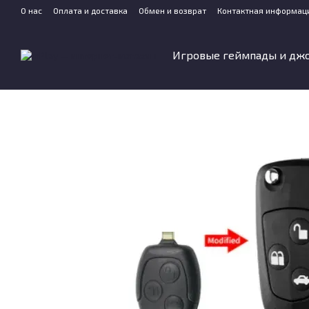
Перейти к основному контенту
О нас
Оплата и доставка
Обмен и возврат
Контактная информац
Игровые геймпады и дж