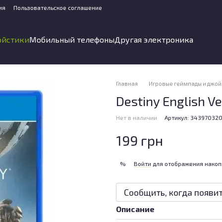
ия
Пользовательское соглашение
ойстики
Мобильный телефоны
Другая электроника
Главная
Игровые геймпады и джой
Destiny English Ve
Нет в наличии
Артикул: 34397032
199 грн
Войти
для отображения накоп
%
Сообщить, когда появи
Описание