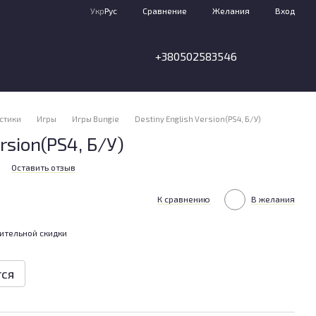
Сравнение
Укр
Рус
Желания
Вход
+380502583546
стики
Игры
Игры Bungie
Destiny English Version(PS4, Б/У)
rsion(PS4, Б/У)
0
Оставить отзыв
К сравнению
В желания
ительной скидки
тся