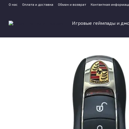
Перейти к основному контенту
О нас
Оплата и доставка
Обмен и возврат
Контактная информац
Игровые геймпады и дж