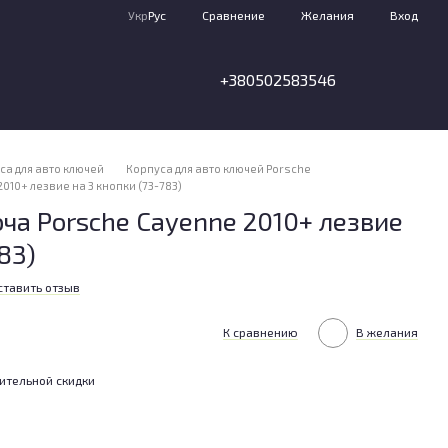
Сравнение
Укр
Рус
Желания
Вход
+380502583546
са для авто ключей
Корпуса для авто ключей Porsche
010+ лезвие на 3 кнопки (73-783)
ча Porsche Cayenne 2010+ лезвие
83)
ставить отзыв
К сравнению
В желания
ительной скидки