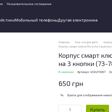
ия
Пользовательское соглашение
ойстики
Мобильный телефоны
Другая электроника
Главная
Кое-что для авто
Корпу
Корпус смарт ключа Porsche Cayenne 2
Корпус смарт клю
на 3 кнопки (73-7
В наличии
Артикул: 450211067
О
650 грн
Войти
для отображения накоп
%
Купить